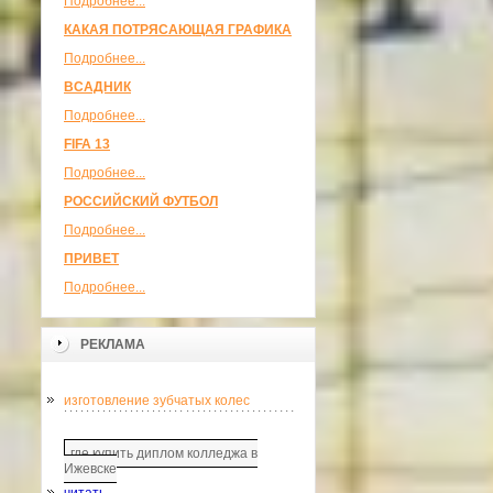
Подробнее...
КАКАЯ ПОТРЯСАЮЩАЯ ГРАФИКА
Подробнее...
ВСАДНИК
Подробнее...
FIFA 13
Подробнее...
РОССИЙСКИЙ ФУТБОЛ
Подробнее...
ПРИВЕТ
Подробнее...
РЕКЛАМА
изготовление зубчатых колес
где купить диплом колледжа в
Ижевске