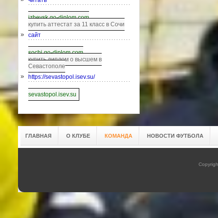
читать
izhevsk.go-diplom.com
купить аттестат за 11 класс в Сочи
сайт
sochi.go-diplom.com
купить диплом о высшем в
Севастополе
https://sevastopol.isev.su/
sevastopol.isev.su
ГЛАВНАЯ
О КЛУБЕ
КОМАНДА
НОВОСТИ ФУТБОЛА
Copyrig