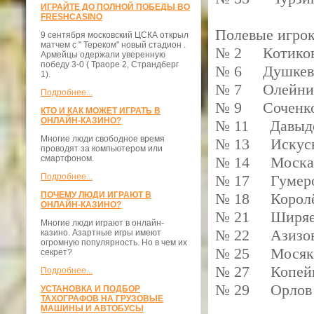
ИГРАЙТЕ ДО ПОЛНОЙ ПОБЕДЫ ВО
FRESHCASINO
Полевые игрок
9 сентября московский ЦСКА открыл
матчем с " Тереком" новый стадион .
№ 2 Котиков
Армейцы одержали уверенную
победу 3-0 ( Траоре 2, Страндберг
№ 6 Душкеви
1).
№ 7 Олейник
Подробнее...
№ 9 Соченко
КТО И КАК МОЖЕТ ИГРАТЬ В
ОНЛАЙН-КАЗИНО?
№ 11 Давыдо
Многие люди свободное время
№ 13 Искусн
проводят за компьютером или
смартфоном.
№ 14 Москал
Подробнее...
№ 17 Гумеро
ПОЧЕМУ ЛЮДИ ИГРАЮТ В
№ 18 Королё
ОНЛАЙН-КАЗИНО?
№ 21 Ширяе
Многие люди играют в онлайн-
№ 22 Азизов
казино. Азартные игры имеют
огромную популярность. Но в чем их
№ 25 Мосяки
секрет?
№ 27 Копейк
Подробнее...
№ 29 Орлов 
УСТАНОВКА И ПОДБОР
ТАХОГРАФОВ НА ГРУЗОВЫЕ
МАШИНЫ И АВТОБУСЫ