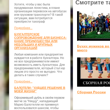
Смотрите т
Хотите, чтобы у вас была
продуманная логистика, в плане
организации перевозок на автобусах
или грузовом транспорте? В такой
ситуации, вам потребуется
приобрести тахограф
Подробнее...
БУХГАЛТЕРСКОЕ
СОПРОВОЖДЕНИЕ ДЛЯ БИЗНЕСА:
КАКИЕ ПРЕИМУЩЕСТВА ДЛЯ
НЕБОЛЬШИХ И КРУПНЫХ
Бухих мужиков во
ОРГАНИЗАЦИЙ
много
Любая компания или предприятие
нуждается в работе бухгалтера. Но
не все предприниматели имеют
возможность иметь бухгалтера. Для
предпринимателя, который стал юр
лицом это просто не выгодно. Что
делать в таких случаях?
Подробнее...
БАЛОТЕЛИ: "ХУДШЕЕ РЕШЕНИЕ В
МОЕЙ ЖИЗНИ"
Сборная России
Оформивший дубль в своём первом
матче за "Ниццу", нападающий
Марио Балотелли не преминул
воспользовался шансом, чтобы