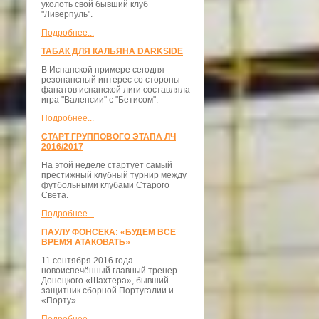
уколоть свой бывший клуб
"Ливерпуль".
Подробнее...
ТАБАК ДЛЯ КАЛЬЯНА DARKSIDE
В Испанской примере сегодня
резонансный интерес со стороны
фанатов испанской лиги составляла
игра "Валенсии" с "Бетисом".
Подробнее...
СТАРТ ГРУППОВОГО ЭТАПА ЛЧ
2016/2017
На этой неделе стартует самый
престижный клубный турнир между
футбольными клубами Старого
Света.
Подробнее...
ПАУЛУ ФОНСЕКА: «БУДЕМ ВСЕ
ВРЕМЯ АТАКОВАТЬ»
11 сентября 2016 года
новоиспечённый главный тренер
Донецкого «Шахтера», бывший
защитник сборной Португалии и
«Порту»