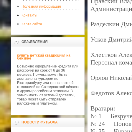
Правский Вла
Полезная информация
Администраци
Контакты
Разделкин Дми
Карта сайта
Усков Дмитри
ОБЪЯВЛЕНИЯ
Хлестков Алек
купить детский квадроцикл на
бензине
Персонал ком
Возможно оформление кредита или
рассрочки на срок от 6 до 36
месяцев. Покупка может быть
Орлов Николай
доставлена курьером по
Екатеринбургу или транспортной
компанией по Свердловской области
и другим российским регионам. В
Федотов Алекс
зависимости от условий доставки,
товар может быть отправлен
наложенным платежом.
Вратари:
№ 1 Безруче
№ 24 Попов
НОВОСТИ ФУТБОЛА
№ 35 Чурзин