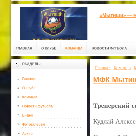
«Мытищи» — м
ГЛАВНАЯ
О КЛУБЕ
КОМАНДА
НОВОСТИ ФУТБОЛА
РАЗДЕЛЫ
Главная
Команда
МФК Мыти
Главная
О клубе
Команда
Тренерский с
Новости футбола
Видео
Кудлай Алексе
Фотогалерея
Архив