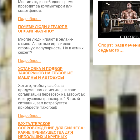
Многие люди свободное время
проводят за компьютером или
смартфоном.
Подробнее...
ПОЧЕМУ ЛЮДИ ИГРАЮТ В
ОНЛАЙН-КАЗИНО?
Многие люди играют в онлайн-
казино. Азартные игры имеют
Спорт: развлечени
огромную популярность. Но в чем их
седьмого…
секрет?
Подробнее...
УСТАНОВКА И ПОДБОР
ТАХОГРАФОВ НА ГРУЗОВЫЕ
МАШИНЫ И АВТОБУСЫ
Хотите, чтобы у вас была
продуманная логистика, в плане
организации перевозок на автобусах
или грузовом транспорте? В такой
ситуации, вам потребуется
приобрести тахограф
Подробнее...
БУХГАЛТЕРСКОЕ
СОПРОВОЖДЕНИЕ ДЛЯ БИЗНЕСА:
КАКИЕ ПРЕИМУЩЕСТВА ДЛЯ
НЕБОЛЬШИХ И КРУПНЫХ