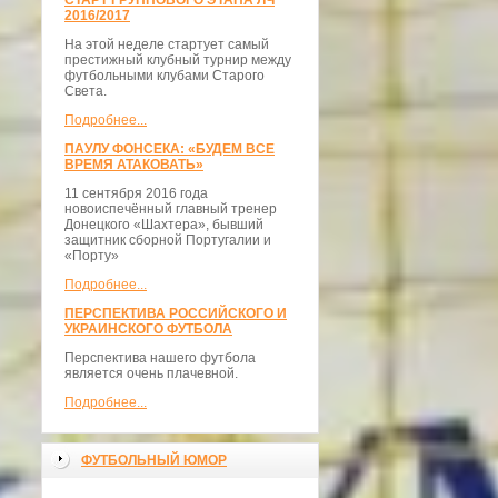
СТАРТ ГРУППОВОГО ЭТАПА ЛЧ
2016/2017
На этой неделе стартует самый
престижный клубный турнир между
футбольными клубами Старого
Света.
Подробнее...
ПАУЛУ ФОНСЕКА: «БУДЕМ ВСЕ
ВРЕМЯ АТАКОВАТЬ»
11 сентября 2016 года
новоиспечённый главный тренер
Донецкого «Шахтера», бывший
защитник сборной Португалии и
«Порту»
Подробнее...
ПЕРСПЕКТИВА РОССИЙСКОГО И
УКРАИНСКОГО ФУТБОЛА
Перспектива нашего футбола
является очень плачевной.
Подробнее...
ФУТБОЛЬНЫЙ ЮМОР