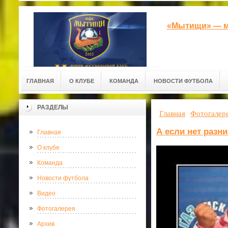
«Мытищи» — м
ГЛАВНАЯ
О КЛУБЕ
КОМАНДА
НОВОСТИ ФУТБОЛА
РАЗДЕЛЫ
Главная
Фотогалер
А если нет разн
Главная
О клубе
Команда
Новости футбола
Видео
Фотогалерея
Архив