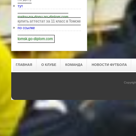
тут
rostov-na-donu.go-diplom.com
купить аттестат за 11 класс в Томске
по ссылке
tomsk.go-diplom.com
ГЛАВНАЯ
О КЛУБЕ
КОМАНДА
НОВОСТИ ФУТБОЛА
Copyrig