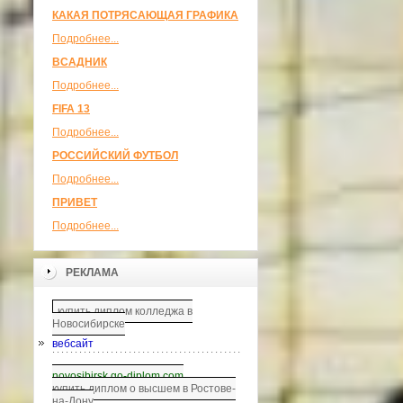
КАКАЯ ПОТРЯСАЮЩАЯ ГРАФИКА
Подробнее...
ВСАДНИК
Подробнее...
FIFA 13
Подробнее...
РОССИЙСКИЙ ФУТБОЛ
Подробнее...
ПРИВЕТ
Подробнее...
РЕКЛАМА
купить диплом колледжа в
Новосибирске
вебсайт
novosibirsk.go-diplom.com
купить диплом о высшем в Ростове-
на-Дону