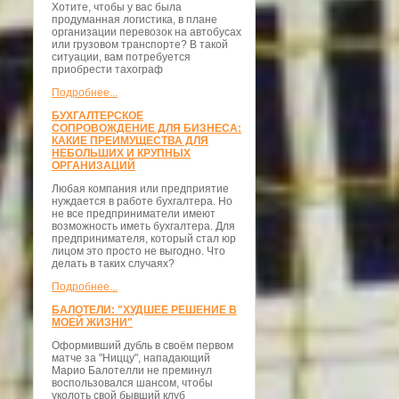
Хотите, чтобы у вас была
продуманная логистика, в плане
организации перевозок на автобусах
или грузовом транспорте? В такой
ситуации, вам потребуется
приобрести тахограф
Подробнее...
БУХГАЛТЕРСКОЕ
СОПРОВОЖДЕНИЕ ДЛЯ БИЗНЕСА:
КАКИЕ ПРЕИМУЩЕСТВА ДЛЯ
НЕБОЛЬШИХ И КРУПНЫХ
ОРГАНИЗАЦИЙ
Любая компания или предприятие
нуждается в работе бухгалтера. Но
не все предприниматели имеют
возможность иметь бухгалтера. Для
предпринимателя, который стал юр
лицом это просто не выгодно. Что
делать в таких случаях?
Подробнее...
БАЛОТЕЛИ: "ХУДШЕЕ РЕШЕНИЕ В
МОЕЙ ЖИЗНИ"
Оформивший дубль в своём первом
матче за "Ниццу", нападающий
Марио Балотелли не преминул
воспользовался шансом, чтобы
уколоть свой бывший клуб