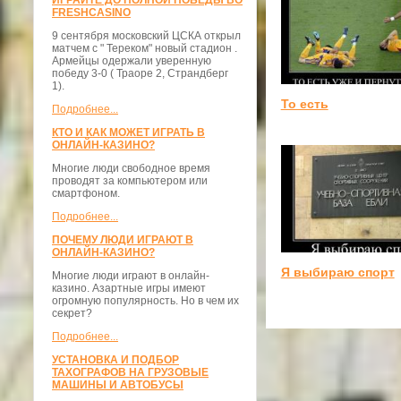
ИГРАЙТЕ ДО ПОЛНОЙ ПОБЕДЫ ВО
FRESHCASINO
9 сентября московский ЦСКА открыл
матчем с " Тереком" новый стадион .
Армейцы одержали уверенную
победу 3-0 ( Траоре 2, Страндберг
1).
То есть
Подробнее...
КТО И КАК МОЖЕТ ИГРАТЬ В
ОНЛАЙН-КАЗИНО?
Многие люди свободное время
проводят за компьютером или
смартфоном.
Подробнее...
ПОЧЕМУ ЛЮДИ ИГРАЮТ В
ОНЛАЙН-КАЗИНО?
Я выбираю спорт
Многие люди играют в онлайн-
казино. Азартные игры имеют
огромную популярность. Но в чем их
секрет?
Подробнее...
УСТАНОВКА И ПОДБОР
ТАХОГРАФОВ НА ГРУЗОВЫЕ
МАШИНЫ И АВТОБУСЫ