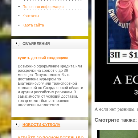
Полезная информация
Контакты
Карта сайта
ОБЪЯВЛЕНИЯ
купить детский квадроцикл
Возможно оформление кредита или
рассрочки на срок от 6 до 36
месяцев. Покупка может быть
доставлена курьером по
Екатеринбургу или транспортной
компанией по Свердловской области
и другим российским регионам. В
зависимости от условий доставки,
товар может быть отправлен
наложенным платежом.
А если нет разницы, 
Смотрите также:
НОВОСТИ ФУТБОЛА