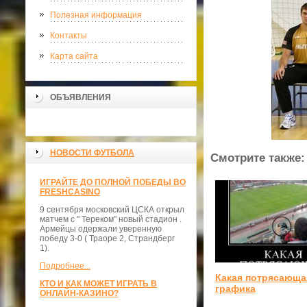
Полезная информация
Контакты
Карта сайта
ОБЪЯВЛЕНИЯ
НОВОСТИ ФУТБОЛА
Смотрите также:
ИГРАЙТЕ ДО ПОЛНОЙ ПОБЕДЫ ВО
FRESHCASINO
9 сентября московский ЦСКА открыл
матчем с " Тереком" новый стадион .
Армейцы одержали уверенную
победу 3-0 ( Траоре 2, Страндберг
1).
Подробнее...
Какая потрясающа
КТО И КАК МОЖЕТ ИГРАТЬ В
графика
ОНЛАЙН-КАЗИНО?