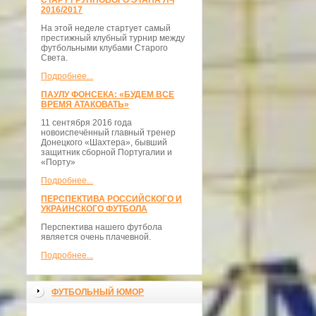
СТАРТ ГРУППОВОГО ЭТАПА ЛЧ
2016/2017
На этой неделе стартует самый
престижный клубный турнир между
футбольными клубами Старого
Света.
Подробнее...
ПАУЛУ ФОНСЕКА: «БУДЕМ ВСЕ
ВРЕМЯ АТАКОВАТЬ»
11 сентября 2016 года
новоиспечённый главный тренер
Донецкого «Шахтера», бывший
защитник сборной Португалии и
«Порту»
Подробнее...
ПЕРСПЕКТИВА РОССИЙСКОГО И
УКРАИНСКОГО ФУТБОЛА
Перспектива нашего футбола
является очень плачевной.
Подробнее...
ФУТБОЛЬНЫЙ ЮМОР