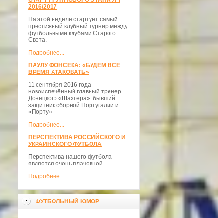
СТАРТ ГРУППОВОГО ЭТАПА ЛЧ
2016/2017
На этой неделе стартует самый
престижный клубный турнир между
футбольными клубами Старого
Света.
Подробнее...
ПАУЛУ ФОНСЕКА: «БУДЕМ ВСЕ
ВРЕМЯ АТАКОВАТЬ»
11 сентября 2016 года
новоиспечённый главный тренер
Донецкого «Шахтера», бывший
защитник сборной Португалии и
«Порту»
Подробнее...
ПЕРСПЕКТИВА РОССИЙСКОГО И
УКРАИНСКОГО ФУТБОЛА
Перспектива нашего футбола
является очень плачевной.
Подробнее...
ФУТБОЛЬНЫЙ ЮМОР