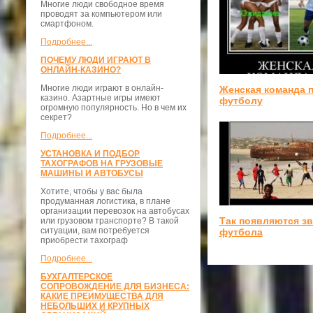
Многие люди свободное время
проводят за компьютером или
смартфоном.
Подробнее...
ПОЧЕМУ ЛЮДИ ИГРАЮТ В
ОНЛАЙН-КАЗИНО?
Многие люди играют в онлайн-
Женская команда 
казино. Азартные игры имеют
футболу
огромную популярность. Но в чем их
секрет?
Подробнее...
УСТАНОВКА И ПОДБОР
ТАХОГРАФОВ НА ГРУЗОВЫЕ
МАШИНЫ И АВТОБУСЫ
Хотите, чтобы у вас была
продуманная логистика, в плане
организации перевозок на автобусах
Так появляются з
или грузовом транспорте? В такой
ситуации, вам потребуется
футбола
приобрести тахограф
Подробнее...
БУХГАЛТЕРСКОЕ
СОПРОВОЖДЕНИЕ ДЛЯ БИЗНЕСА:
КАКИЕ ПРЕИМУЩЕСТВА ДЛЯ
НЕБОЛЬШИХ И КРУПНЫХ