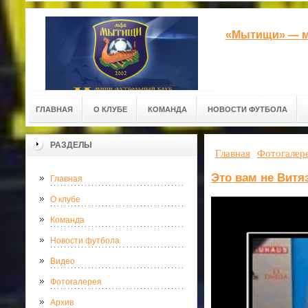
«Мытищи» — м
ГЛАВНАЯ
О КЛУБЕ
КОМАНДА
НОВОСТИ ФУТБОЛА
РАЗДЕЛЫ
Главная
Фотогалер
Это вам не Витя
Главная
О клубе
Команда
Новости футбола
Видео
Фотогалерея
Архив