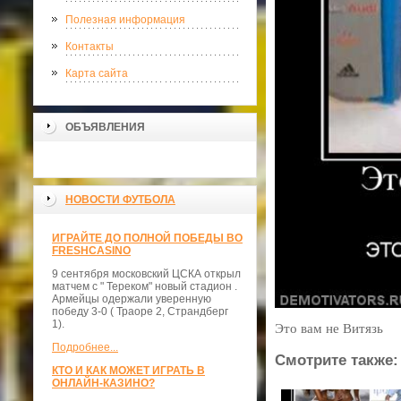
Полезная информация
Контакты
Карта сайта
ОБЪЯВЛЕНИЯ
НОВОСТИ ФУТБОЛА
ИГРАЙТЕ ДО ПОЛНОЙ ПОБЕДЫ ВО
FRESHCASINO
9 сентября московский ЦСКА открыл
матчем с " Тереком" новый стадион .
Армейцы одержали уверенную
победу 3-0 ( Траоре 2, Страндберг
1).
Это вам не Витязь
Подробнее...
Смотрите также:
КТО И КАК МОЖЕТ ИГРАТЬ В
ОНЛАЙН-КАЗИНО?