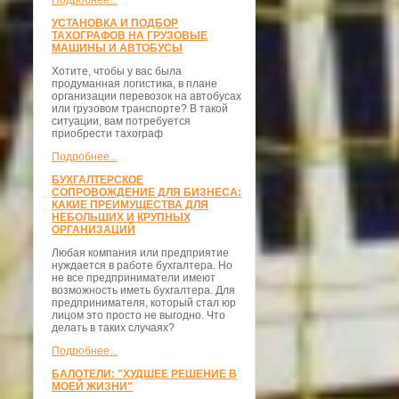
Подробнее...
УСТАНОВКА И ПОДБОР
ТАХОГРАФОВ НА ГРУЗОВЫЕ
МАШИНЫ И АВТОБУСЫ
Хотите, чтобы у вас была
продуманная логистика, в плане
организации перевозок на автобусах
или грузовом транспорте? В такой
ситуации, вам потребуется
приобрести тахограф
Подробнее...
БУХГАЛТЕРСКОЕ
СОПРОВОЖДЕНИЕ ДЛЯ БИЗНЕСА:
КАКИЕ ПРЕИМУЩЕСТВА ДЛЯ
НЕБОЛЬШИХ И КРУПНЫХ
ОРГАНИЗАЦИЙ
Любая компания или предприятие
нуждается в работе бухгалтера. Но
не все предприниматели имеют
возможность иметь бухгалтера. Для
предпринимателя, который стал юр
лицом это просто не выгодно. Что
делать в таких случаях?
Подробнее...
БАЛОТЕЛИ: "ХУДШЕЕ РЕШЕНИЕ В
МОЕЙ ЖИЗНИ"