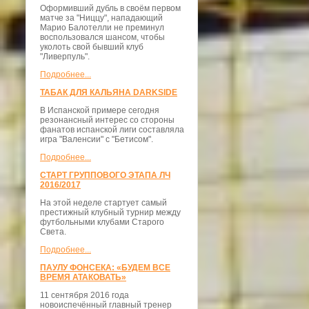
Оформивший дубль в своём первом
матче за "Ниццу", нападающий
Марио Балотелли не преминул
воспользовался шансом, чтобы
уколоть свой бывший клуб
"Ливерпуль".
Подробнее...
ТАБАК ДЛЯ КАЛЬЯНА DARKSIDE
В Испанской примере сегодня
резонансный интерес со стороны
фанатов испанской лиги составляла
игра "Валенсии" с "Бетисом".
Подробнее...
СТАРТ ГРУППОВОГО ЭТАПА ЛЧ
2016/2017
На этой неделе стартует самый
престижный клубный турнир между
футбольными клубами Старого
Света.
Подробнее...
ПАУЛУ ФОНСЕКА: «БУДЕМ ВСЕ
ВРЕМЯ АТАКОВАТЬ»
11 сентября 2016 года
новоиспечённый главный тренер