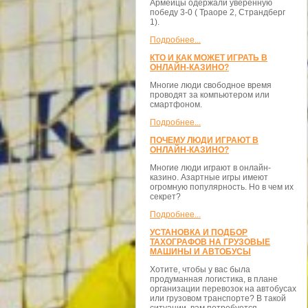
Армейцы одержали уверенную
победу 3-0 ( Траоре 2, Страндберг
1).
Подробнее...
КТО И КАК МОЖЕТ ИГРАТЬ В
ОНЛАЙН-КАЗИНО?
Многие люди свободное время
проводят за компьютером или
смартфоном.
Подробнее...
ПОЧЕМУ ЛЮДИ ИГРАЮТ В
ОНЛАЙН-КАЗИНО?
Многие люди играют в онлайн-
казино. Азартные игры имеют
огромную популярность. Но в чем их
секрет?
Подробнее...
УСТАНОВКА И ПОДБОР
ТАХОГРАФОВ НА ГРУЗОВЫЕ
МАШИНЫ И АВТОБУСЫ
Хотите, чтобы у вас была
продуманная логистика, в плане
организации перевозок на автобусах
или грузовом транспорте? В такой