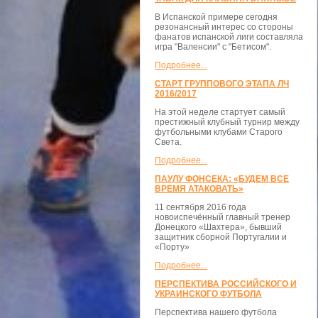
В Испанской примере сегодня
резонансный интерес со стороны
фанатов испанской лиги составляла
игра "Валенсии" с "Бетисом".
Подробнее...
СТАРТ ГРУППОВОГО ЭТАПА ЛЧ
2016/2017
На этой неделе стартует самый
престижный клубный турнир между
футбольными клубами Старого
Света.
Подробнее...
ПАУЛУ ФОНСЕКА: «БУДЕМ ВСЕ
ВРЕМЯ АТАКОВАТЬ»
11 сентября 2016 года
новоиспечённый главный тренер
Донецкого «Шахтера», бывший
защитник сборной Португалии и
«Порту»
Подробнее...
ПЕРСПЕКТИВА РОССИЙСКОГО И
УКРАИНСКОГО ФУТБОЛА
Перспектива нашего футбола