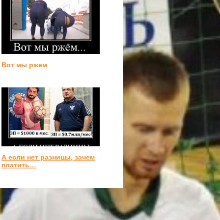
Вот мы ржем
А если нет разницы, зачем
платить…