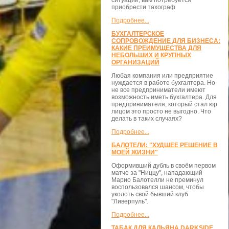
ситуации, вам потребуется
приобрести тахограф
Подробнее...
БУХГАЛТЕРСКОЕ
СОПРОВОЖДЕНИЕ ДЛЯ БИЗНЕСА:
КАКИЕ ПРЕИМУЩЕСТВА ДЛЯ
НЕБОЛЬШИХ И КРУПНЫХ
ОРГАНИЗАЦИЙ
Любая компания или предприятие
нуждается в работе бухгалтера. Но
не все предприниматели имеют
возможность иметь бухгалтера. Для
предпринимателя, который стал юр
лицом это просто не выгодно. Что
делать в таких случаях?
Подробнее...
БАЛОТЕЛИ: "ХУДШЕЕ РЕШЕНИЕ В
МОЕЙ ЖИЗНИ"
Оформивший дубль в своём первом
матче за "Ниццу", нападающий
Марио Балотелли не преминул
воспользовался шансом, чтобы
уколоть свой бывший клуб
"Ливерпуль".
Подробнее...
ТАБАК ДЛЯ КАЛЬЯНА DARKSIDE