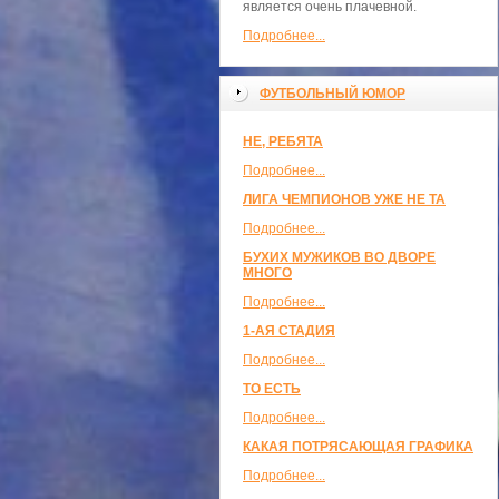
является очень плачевной.
Подробнее...
ФУТБОЛЬНЫЙ ЮМОР
НЕ, РЕБЯТА
Подробнее...
ЛИГА ЧЕМПИОНОВ УЖЕ НЕ ТА
Подробнее...
БУХИХ МУЖИКОВ ВО ДВОРЕ
МНОГО
Подробнее...
1-АЯ СТАДИЯ
Подробнее...
ТО ЕСТЬ
Подробнее...
КАКАЯ ПОТРЯСАЮЩАЯ ГРАФИКА
Подробнее...