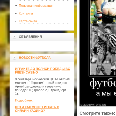
Полезная информация
Контакты
Карта сайта
ОБЪЯВЛЕНИЯ
НОВОСТИ ФУТБОЛА
ИГРАЙТЕ ДО ПОЛНОЙ ПОБЕДЫ ВО
FRESHCASINO
9 сентября московский ЦСКА открыл
матчем с " Тереком" новый стадион .
Армейцы одержали уверенную
победу 3-0 ( Траоре 2, Страндберг
1).
Подробнее...
КТО И КАК МОЖЕТ ИГРАТЬ В
ОНЛАЙН-КАЗИНО?
Смотрите также: