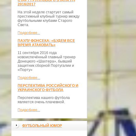
СТАРТ ГРУППОВОГО ЭТАПА ЛЧ
2016/2017
На этой неделе стартует самый
престижный клубный турнир между
футбольными клубами Старого
Света.
Подробнее...
ПАУЛУ ФОНСЕКА: «БУДЕМ ВСЕ
ВРЕМЯ АТАКОВАТЬ»
11 сентября 2016 года
новоиспечённый главный тренер
Донецкого «Шахтера», бывший
защитник сборной Португалии и
«Порту»
Подробнее...
ПЕРСПЕКТИВА РОССИЙСКОГО И
УКРАИНСКОГО ФУТБОЛА
Перспектива нашего футбола
является очень плачевной.
Подробнее...
ФУТБОЛЬНЫЙ ЮМОР