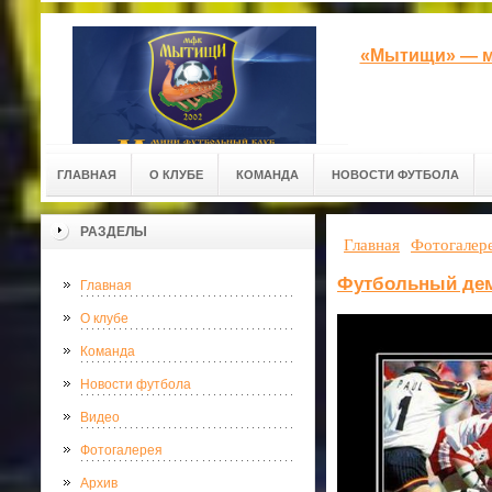
«Мытищи» — м
ГЛАВНАЯ
О КЛУБЕ
КОМАНДА
НОВОСТИ ФУТБОЛА
РАЗДЕЛЫ
Главная
Фотогалер
Футбольный де
Главная
О клубе
Команда
Новости футбола
Видео
Фотогалерея
Архив