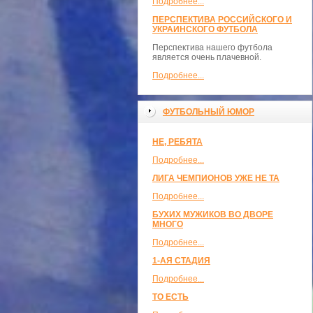
Подробнее...
ПЕРСПЕКТИВА РОССИЙСКОГО И
УКРАИНСКОГО ФУТБОЛА
Перспектива нашего футбола
является очень плачевной.
Подробнее...
ФУТБОЛЬНЫЙ ЮМОР
НЕ, РЕБЯТА
Подробнее...
ЛИГА ЧЕМПИОНОВ УЖЕ НЕ ТА
Подробнее...
БУХИХ МУЖИКОВ ВО ДВОРЕ
МНОГО
Подробнее...
1-АЯ СТАДИЯ
Подробнее...
ТО ЕСТЬ