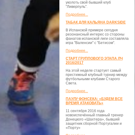
уколоть свой бывший клуб
"Ливерпуль".
Подробнее...
ТАБАК ДЛЯ КАЛЬЯНА DARKSIDE
В Испанской примере сегодня
резонансный интерес со стороны
фанатов испанской лиги составляла
игра "Валенсии" с "Бетисом".
Подробнее...
СТАРТ ГРУППОВОГО ЭТАПА ЛЧ
2016/2017
На этой неделе стартует самый
престижный клубный турнир между
футбольными клубами Старого
Света.
Подробнее...
ПАУЛУ ФОНСЕКА: «БУДЕМ ВСЕ
ВРЕМЯ АТАКОВАТЬ»
11 сентября 2016 года
новоиспечённый главный тренер
Донецкого «Шахтера», бывший
защитник сборной Португалии и
«Порту»