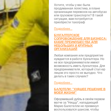
Хотите, чтобы у вас была
продуманная логистика, в плане
организации перевозок на автобусах
или грузовом транспорте? В такой
ситуации, вам потребуется
приобрести тахограф
Подробнее...
БУХГАЛТЕРСКОЕ
СОПРОВОЖДЕНИЕ ДЛЯ БИЗНЕСА:
КАКИЕ ПРЕИМУЩЕСТВА ДЛЯ
НЕБОЛЬШИХ И КРУПНЫХ
ОРГАНИЗАЦИЙ
Любая компания или предприятие
нуждается в работе бухгалтера. Но
не все предприниматели имеют
возможность иметь бухгалтера. Для
предпринимателя, который стал юр
лицом это просто не выгодно. Что
делать в таких случаях?
Подробнее...
БАЛОТЕЛИ: "ХУДШЕЕ РЕШЕНИЕ В
МОЕЙ ЖИЗНИ"
Оформивший дубль в своём первом
матче за "Ниццу", нападающий
Марио Балотелли не преминул
воспользовался шансом, чтобы