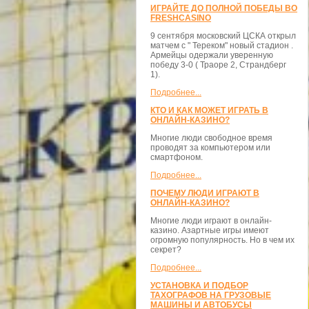
ИГРАЙТЕ ДО ПОЛНОЙ ПОБЕДЫ ВО
FRESHCASINO
9 сентября московский ЦСКА открыл
матчем с " Тереком" новый стадион .
Армейцы одержали уверенную
победу 3-0 ( Траоре 2, Страндберг
1).
Подробнее...
КТО И КАК МОЖЕТ ИГРАТЬ В
ОНЛАЙН-КАЗИНО?
Многие люди свободное время
проводят за компьютером или
смартфоном.
Подробнее...
ПОЧЕМУ ЛЮДИ ИГРАЮТ В
ОНЛАЙН-КАЗИНО?
Многие люди играют в онлайн-
казино. Азартные игры имеют
огромную популярность. Но в чем их
секрет?
Подробнее...
УСТАНОВКА И ПОДБОР
ТАХОГРАФОВ НА ГРУЗОВЫЕ
МАШИНЫ И АВТОБУСЫ