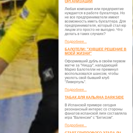
ОРГАНИЗАЦИЙ
Любая компания или предприятие
нуждается в работе бухгалтера. Но
не все предприниматели имеют
возможность иметь бухгалтера. Для
предпринимателя, который стал юр
лицом это просто не выгодно. Что
делать в таких случаях?
Подробнее...
БАЛОТЕЛИ: "ХУДШЕЕ РЕШЕНИЕ В
МОЕЙ ЖИЗНИ"
Оформивший дубль в своём первом
матче за "Ниццу", нападающий
Марио Балотелли не преминул
воспользовался шансом, чтобы
уколоть свой бывший клуб
"Ливерпуль".
Подробнее...
ТАБАК ДЛЯ КАЛЬЯНА DARKSIDE
В Испанской примере сегодня
резонансный интерес со стороны
фанатов испанской лиги составляла
игра "Валенсии" с "Бетисом".
Подробнее...