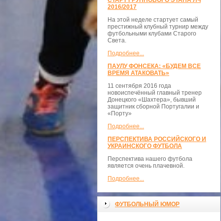
СТАРТ ГРУППОВОГО ЭТАПА ЛЧ
2016/2017
На этой неделе стартует самый
престижный клубный турнир между
футбольными клубами Старого
Света.
Подробнее...
ПАУЛУ ФОНСЕКА: «БУДЕМ ВСЕ
ВРЕМЯ АТАКОВАТЬ»
11 сентября 2016 года
новоиспечённый главный тренер
Донецкого «Шахтера», бывший
защитник сборной Португалии и
«Порту»
Подробнее...
ПЕРСПЕКТИВА РОССИЙСКОГО И
УКРАИНСКОГО ФУТБОЛА
Перспектива нашего футбола
является очень плачевной.
Подробнее...
ФУТБОЛЬНЫЙ ЮМОР