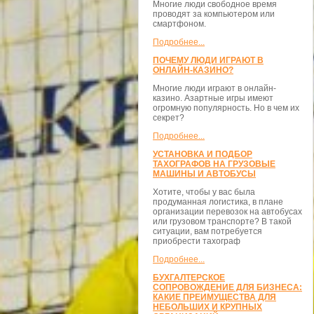
Многие люди свободное время
проводят за компьютером или
смартфоном.
Подробнее...
ПОЧЕМУ ЛЮДИ ИГРАЮТ В
ОНЛАЙН-КАЗИНО?
Многие люди играют в онлайн-
казино. Азартные игры имеют
огромную популярность. Но в чем их
секрет?
Подробнее...
УСТАНОВКА И ПОДБОР
ТАХОГРАФОВ НА ГРУЗОВЫЕ
МАШИНЫ И АВТОБУСЫ
Хотите, чтобы у вас была
продуманная логистика, в плане
организации перевозок на автобусах
или грузовом транспорте? В такой
ситуации, вам потребуется
приобрести тахограф
Подробнее...
БУХГАЛТЕРСКОЕ
СОПРОВОЖДЕНИЕ ДЛЯ БИЗНЕСА:
КАКИЕ ПРЕИМУЩЕСТВА ДЛЯ
НЕБОЛЬШИХ И КРУПНЫХ