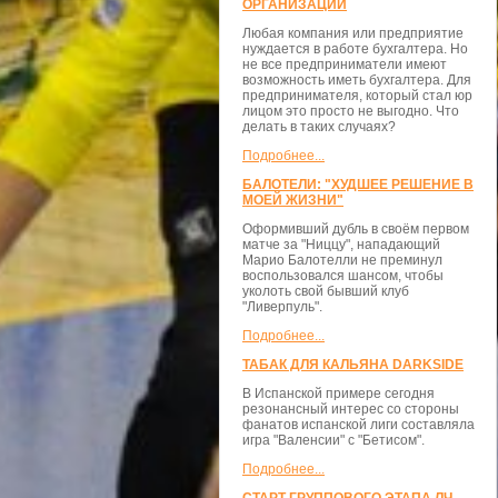
ОРГАНИЗАЦИЙ
Любая компания или предприятие
нуждается в работе бухгалтера. Но
не все предприниматели имеют
возможность иметь бухгалтера. Для
предпринимателя, который стал юр
лицом это просто не выгодно. Что
делать в таких случаях?
Подробнее...
БАЛОТЕЛИ: "ХУДШЕЕ РЕШЕНИЕ В
МОЕЙ ЖИЗНИ"
Оформивший дубль в своём первом
матче за "Ниццу", нападающий
Марио Балотелли не преминул
воспользовался шансом, чтобы
уколоть свой бывший клуб
"Ливерпуль".
Подробнее...
ТАБАК ДЛЯ КАЛЬЯНА DARKSIDE
В Испанской примере сегодня
резонансный интерес со стороны
фанатов испанской лиги составляла
игра "Валенсии" с "Бетисом".
Подробнее...