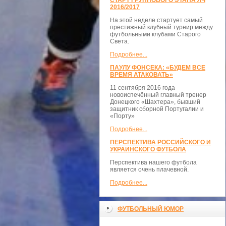
СТАРТ ГРУППОВОГО ЭТАПА ЛЧ
2016/2017
На этой неделе стартует самый
престижный клубный турнир между
футбольными клубами Старого
Света.
Подробнее...
ПАУЛУ ФОНСЕКА: «БУДЕМ ВСЕ
ВРЕМЯ АТАКОВАТЬ»
11 сентября 2016 года
новоиспечённый главный тренер
Донецкого «Шахтера», бывший
защитник сборной Португалии и
«Порту»
Подробнее...
ПЕРСПЕКТИВА РОССИЙСКОГО И
УКРАИНСКОГО ФУТБОЛА
Перспектива нашего футбола
является очень плачевной.
Подробнее...
ФУТБОЛЬНЫЙ ЮМОР