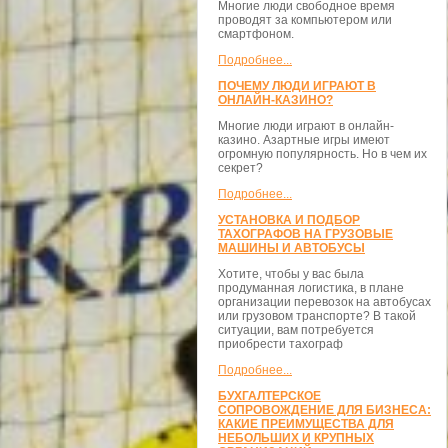
Многие люди свободное время
проводят за компьютером или
смартфоном.
Подробнее...
ПОЧЕМУ ЛЮДИ ИГРАЮТ В
ОНЛАЙН-КАЗИНО?
Многие люди играют в онлайн-
казино. Азартные игры имеют
огромную популярность. Но в чем их
секрет?
Подробнее...
УСТАНОВКА И ПОДБОР
ТАХОГРАФОВ НА ГРУЗОВЫЕ
МАШИНЫ И АВТОБУСЫ
Хотите, чтобы у вас была
продуманная логистика, в плане
организации перевозок на автобусах
или грузовом транспорте? В такой
ситуации, вам потребуется
приобрести тахограф
Подробнее...
БУХГАЛТЕРСКОЕ
СОПРОВОЖДЕНИЕ ДЛЯ БИЗНЕСА:
КАКИЕ ПРЕИМУЩЕСТВА ДЛЯ
НЕБОЛЬШИХ И КРУПНЫХ