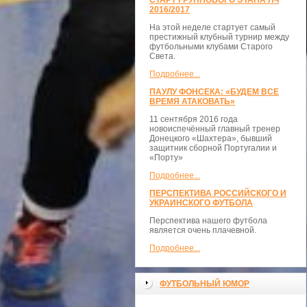
СТАРТ ГРУППОВОГО ЭТАПА ЛЧ
2016/2017
На этой неделе стартует самый
престижный клубный турнир между
футбольными клубами Старого
Света.
Подробнее...
ПАУЛУ ФОНСЕКА: «БУДЕМ ВСЕ
ВРЕМЯ АТАКОВАТЬ»
11 сентября 2016 года
новоиспечённый главный тренер
Донецкого «Шахтера», бывший
защитник сборной Португалии и
«Порту»
Подробнее...
ПЕРСПЕКТИВА РОССИЙСКОГО И
УКРАИНСКОГО ФУТБОЛА
Перспектива нашего футбола
является очень плачевной.
Подробнее...
ФУТБОЛЬНЫЙ ЮМОР