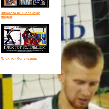
Школота не знает этих
людей
Плох тот болельщик