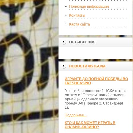
Полезная информация
Контакты
Карта сайта
ОБЪЯВЛЕНИЯ
НОВОСТИ ФУТБОЛА
ИГРАЙТЕ ДО ПОЛНОЙ ПОБЕДЫ ВО
FRESHCASINO
9 сентября московский ЦСКА открыл
матчем с " Тереком" новый стадион .
Армейцы одержали уверенную
победу 3-0 ( Траоре 2, Страндберг
1).
Подробнее...
КТО И КАК МОЖЕТ ИГРАТЬ В
ОНЛАЙН-КАЗИНО?