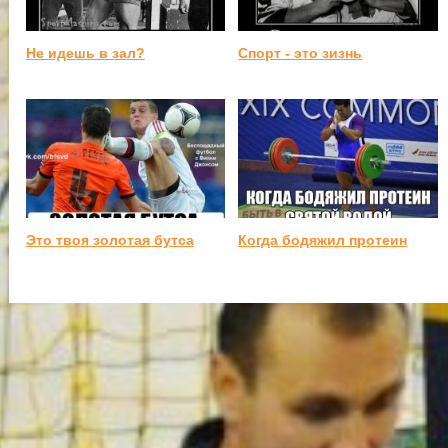
Не идешь в зал?
Спорт - это зизнь
Это твоя золотая бутса
Когда бодяжил протеин