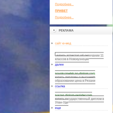
Подробнее...
ПРИВЕТ
Подробнее...
РЕКЛАМА
сайт ю-мед
купить аттестат об окончании 11
классов в Новокузнецке
далее
novokuznetsk.go-diplom.com
купить дипломы о высшем
образовании цена в Рязани
ссылка
ryazan.diplom-register.com
купить государственный диплом в
Улан-Уде
еще