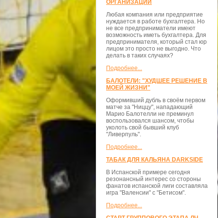
ОРГАНИЗАЦИЙ
Любая компания или предприятие
нуждается в работе бухгалтера. Но
не все предприниматели имеют
возможность иметь бухгалтера. Для
предпринимателя, который стал юр
лицом это просто не выгодно. Что
делать в таких случаях?
Подробнее...
БАЛОТЕЛИ: "ХУДШЕЕ РЕШЕНИЕ В
МОЕЙ ЖИЗНИ"
Оформивший дубль в своём первом
матче за "Ниццу", нападающий
Марио Балотелли не преминул
воспользовался шансом, чтобы
уколоть свой бывший клуб
"Ливерпуль".
Подробнее...
ТАБАК ДЛЯ КАЛЬЯНА DARKSIDE
В Испанской примере сегодня
резонансный интерес со стороны
фанатов испанской лиги составляла
игра "Валенсии" с "Бетисом".
Подробнее...