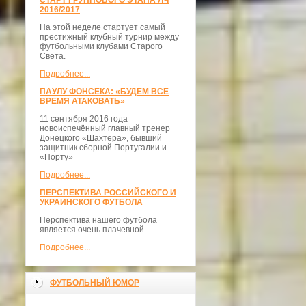
СТАРТ ГРУППОВОГО ЭТАПА ЛЧ
2016/2017
На этой неделе стартует самый
престижный клубный турнир между
футбольными клубами Старого
Света.
Подробнее...
ПАУЛУ ФОНСЕКА: «БУДЕМ ВСЕ
ВРЕМЯ АТАКОВАТЬ»
11 сентября 2016 года
новоиспечённый главный тренер
Донецкого «Шахтера», бывший
защитник сборной Португалии и
«Порту»
Подробнее...
ПЕРСПЕКТИВА РОССИЙСКОГО И
УКРАИНСКОГО ФУТБОЛА
Перспектива нашего футбола
является очень плачевной.
Подробнее...
ФУТБОЛЬНЫЙ ЮМОР