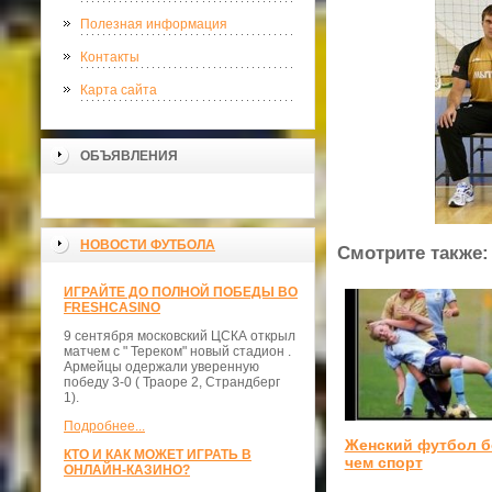
Полезная информация
Контакты
Карта сайта
ОБЪЯВЛЕНИЯ
НОВОСТИ ФУТБОЛА
Смотрите также:
ИГРАЙТЕ ДО ПОЛНОЙ ПОБЕДЫ ВО
FRESHCASINO
9 сентября московский ЦСКА открыл
матчем с " Тереком" новый стадион .
Армейцы одержали уверенную
победу 3-0 ( Траоре 2, Страндберг
1).
Подробнее...
Женский футбол 
КТО И КАК МОЖЕТ ИГРАТЬ В
чем спорт
ОНЛАЙН-КАЗИНО?