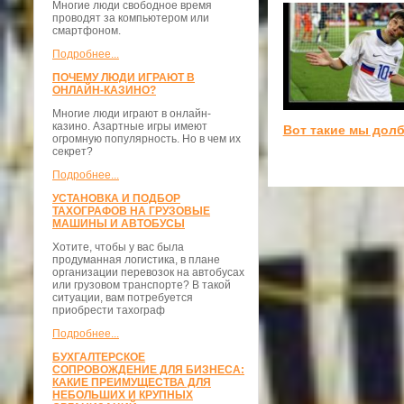
Многие люди свободное время
проводят за компьютером или
смартфоном.
Подробнее...
ПОЧЕМУ ЛЮДИ ИГРАЮТ В
ОНЛАЙН-КАЗИНО?
Многие люди играют в онлайн-
казино. Азартные игры имеют
Вот такие мы дол
огромную популярность. Но в чем их
секрет?
Подробнее...
УСТАНОВКА И ПОДБОР
ТАХОГРАФОВ НА ГРУЗОВЫЕ
МАШИНЫ И АВТОБУСЫ
Хотите, чтобы у вас была
продуманная логистика, в плане
организации перевозок на автобусах
или грузовом транспорте? В такой
ситуации, вам потребуется
приобрести тахограф
Подробнее...
БУХГАЛТЕРСКОЕ
СОПРОВОЖДЕНИЕ ДЛЯ БИЗНЕСА:
КАКИЕ ПРЕИМУЩЕСТВА ДЛЯ
НЕБОЛЬШИХ И КРУПНЫХ