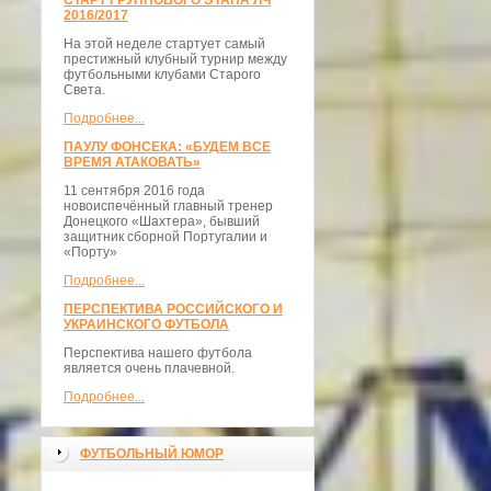
СТАРТ ГРУППОВОГО ЭТАПА ЛЧ
2016/2017
На этой неделе стартует самый
престижный клубный турнир между
футбольными клубами Старого
Света.
Подробнее...
ПАУЛУ ФОНСЕКА: «БУДЕМ ВСЕ
ВРЕМЯ АТАКОВАТЬ»
11 сентября 2016 года
новоиспечённый главный тренер
Донецкого «Шахтера», бывший
защитник сборной Португалии и
«Порту»
Подробнее...
ПЕРСПЕКТИВА РОССИЙСКОГО И
УКРАИНСКОГО ФУТБОЛА
Перспектива нашего футбола
является очень плачевной.
Подробнее...
ФУТБОЛЬНЫЙ ЮМОР