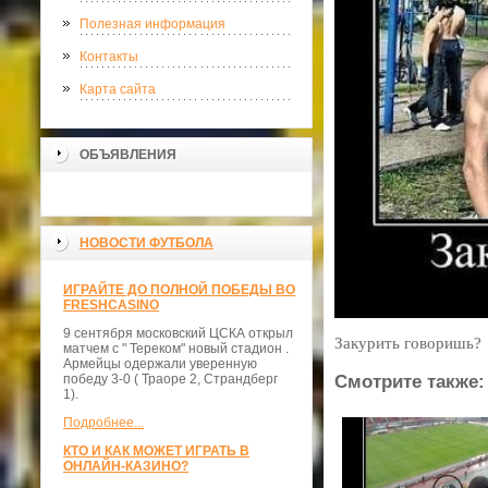
Полезная информация
Контакты
Карта сайта
ОБЪЯВЛЕНИЯ
НОВОСТИ ФУТБОЛА
ИГРАЙТЕ ДО ПОЛНОЙ ПОБЕДЫ ВО
FRESHCASINO
9 сентября московский ЦСКА открыл
Закурить говоришь?
матчем с " Тереком" новый стадион .
Армейцы одержали уверенную
победу 3-0 ( Траоре 2, Страндберг
Смотрите также:
1).
Подробнее...
КТО И КАК МОЖЕТ ИГРАТЬ В
ОНЛАЙН-КАЗИНО?