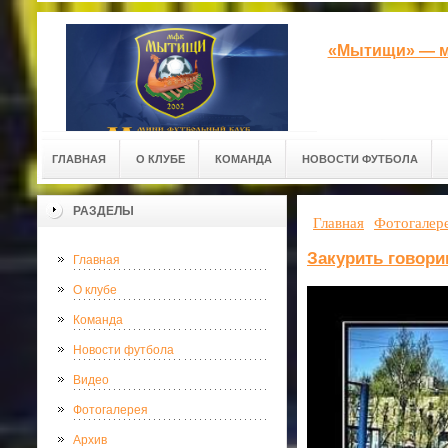
«Мытищи» — м
ГЛАВНАЯ
О КЛУБЕ
КОМАНДА
НОВОСТИ ФУТБОЛА
РАЗДЕЛЫ
Главная
Фотогалер
Закурить говор
Главная
О клубе
Команда
Новости футбола
Видео
Фотогалерея
Архив