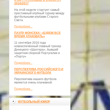
СТАРТ ГРУППОВОГО ЭТАПА ЛЧ
2016/2017
На этой неделе стартует самый
престижный клубный турнир между
футбольными клубами Старого
Света.
Подробнее...
ПАУЛУ ФОНСЕКА: «БУДЕМ ВСЕ
ВРЕМЯ АТАКОВАТЬ»
11 сентября 2016 года
новоиспечённый главный тренер
Донецкого «Шахтера», бывший
защитник сборной Португалии и
«Порту»
Подробнее...
ПЕРСПЕКТИВА РОССИЙСКОГО И
УКРАИНСКОГО ФУТБОЛА
Перспектива нашего футбола
является очень плачевной.
Подробнее...
ФУТБОЛЬНЫЙ ЮМОР