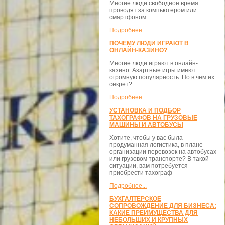
Многие люди свободное время
проводят за компьютером или
смартфоном.
Подробнее...
ПОЧЕМУ ЛЮДИ ИГРАЮТ В
ОНЛАЙН-КАЗИНО?
Многие люди играют в онлайн-
казино. Азартные игры имеют
огромную популярность. Но в чем их
секрет?
Подробнее...
УСТАНОВКА И ПОДБОР
ТАХОГРАФОВ НА ГРУЗОВЫЕ
МАШИНЫ И АВТОБУСЫ
Хотите, чтобы у вас была
продуманная логистика, в плане
организации перевозок на автобусах
или грузовом транспорте? В такой
ситуации, вам потребуется
приобрести тахограф
Подробнее...
БУХГАЛТЕРСКОЕ
СОПРОВОЖДЕНИЕ ДЛЯ БИЗНЕСА:
КАКИЕ ПРЕИМУЩЕСТВА ДЛЯ
НЕБОЛЬШИХ И КРУПНЫХ