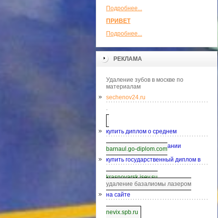
Подробнее...
ПРИВЕТ
Подробнее...
РЕКЛАМА
Удаление зубов в москве по
материалам
sechenov24.ru
.
купить диплом о среднем
специальном образовании
barnaul.go-diplom.com
купить государственный диплом в
Красноярске
krasnoyarsk.isev.su
удаление базалиомы лазером
на сайте
nevix.spb.ru