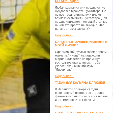
ОРГАНИЗАЦИЙ
Любая компания или предприятие
нуждается в работе бухгалтера. Но
не все предприниматели имеют
возможность иметь бухгалтера. Для
предпринимателя, который стал юр
лицом это просто не выгодно. Что
делать в таких случаях?
Подробнее...
БАЛОТЕЛИ: "ХУДШЕЕ РЕШЕНИЕ В
МОЕЙ ЖИЗНИ"
Оформивший дубль в своём первом
матче за "Ниццу", нападающий
Марио Балотелли не преминул
воспользовался шансом, чтобы
уколоть свой бывший клуб
"Ливерпуль".
Подробнее...
ТАБАК ДЛЯ КАЛЬЯНА DARKSIDE
В Испанской примере сегодня
резонансный интерес со стороны
фанатов испанской лиги составляла
игра "Валенсии" с "Бетисом".
Подробнее...