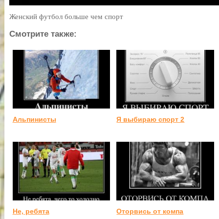
Женский футбол больше чем спорт
Смотрите также:
Альпинисты
Я выбираю спорт 2
Не, ребята
Оторвись от компа