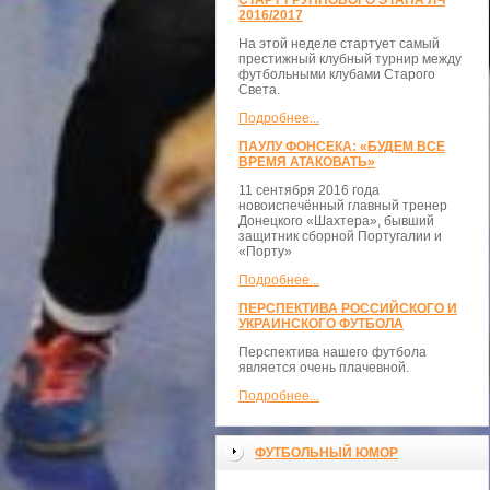
СТАРТ ГРУППОВОГО ЭТАПА ЛЧ
2016/2017
На этой неделе стартует самый
престижный клубный турнир между
футбольными клубами Старого
Света.
Подробнее...
ПАУЛУ ФОНСЕКА: «БУДЕМ ВСЕ
ВРЕМЯ АТАКОВАТЬ»
11 сентября 2016 года
новоиспечённый главный тренер
Донецкого «Шахтера», бывший
защитник сборной Португалии и
«Порту»
Подробнее...
ПЕРСПЕКТИВА РОССИЙСКОГО И
УКРАИНСКОГО ФУТБОЛА
Перспектива нашего футбола
является очень плачевной.
Подробнее...
ФУТБОЛЬНЫЙ ЮМОР