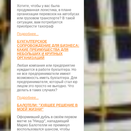
Хотите, чтобы у вас была
продуманная логистика, в плане
организации перевозок на автобусах
или грузовом транспорте? В такой
ситуации, вам потребуется
приобрести тахограф
Подробнее...
БУХГАЛТЕРСКОЕ
СОПРОВОЖДЕНИЕ ДЛЯ БИЗНЕСА:
КАКИЕ ПРЕИМУЩЕСТВА ДЛЯ
НЕБОЛЬШИХ И КРУПНЫХ
ОРГАНИЗАЦИЙ
Любая компания или предприятие
нуждается в работе бухгалтера. Но
не все предприниматели имеют
возможность иметь бухгалтера. Для
предпринимателя, который стал юр
лицом это просто не выгодно. Что
делать в таких случаях?
Подробнее...
БАЛОТЕЛИ: "ХУДШЕЕ РЕШЕНИЕ В
МОЕЙ ЖИЗНИ"
Оформивший дубль в своём первом
матче за "Ниццу", нападающий
Марио Балотелли не преминул
воспользовался шансом, чтобы