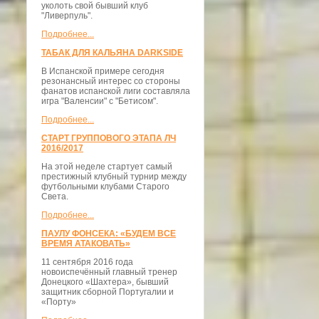
уколоть свой бывший клуб
"Ливерпуль".
Подробнее...
ТАБАК ДЛЯ КАЛЬЯНА DARKSIDE
В Испанской примере сегодня
резонансный интерес со стороны
фанатов испанской лиги составляла
игра "Валенсии" с "Бетисом".
Подробнее...
СТАРТ ГРУППОВОГО ЭТАПА ЛЧ
2016/2017
На этой неделе стартует самый
престижный клубный турнир между
футбольными клубами Старого
Света.
Подробнее...
ПАУЛУ ФОНСЕКА: «БУДЕМ ВСЕ
ВРЕМЯ АТАКОВАТЬ»
11 сентября 2016 года
новоиспечённый главный тренер
Донецкого «Шахтера», бывший
защитник сборной Португалии и
«Порту»