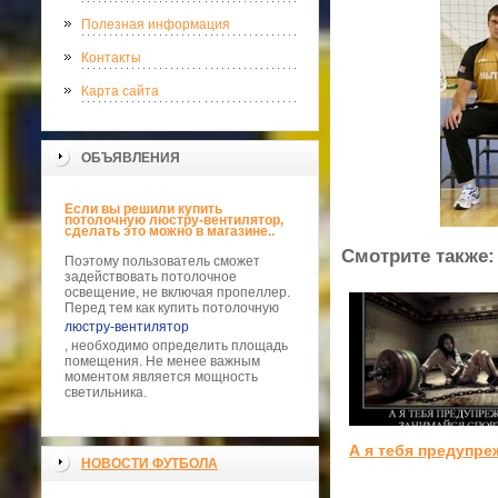
Полезная информация
Контакты
Карта сайта
ОБЪЯВЛЕНИЯ
Если вы решили купить
потолочную люстру-вентилятор,
сделать это можно в магазине..
Смотрите также:
Поэтому пользователь сможет
задействовать потолочное
освещение, не включая пропеллер.
Перед тем как купить потолочную
люстру-вентилятор
, необходимо определить площадь
помещения. Не менее важным
моментом является мощность
светильника.
А я тебя предупре
НОВОСТИ ФУТБОЛА