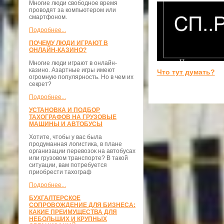
Многие люди свободное время
проводят за компьютером или
смартфоном.
Подробнее...
ПОЧЕМУ ЛЮДИ ИГРАЮТ В
ОНЛАЙН-КАЗИНО?
Многие люди играют в онлайн-
казино. Азартные игры имеют
Что тут думать?
огромную популярность. Но в чем их
секрет?
Подробнее...
УСТАНОВКА И ПОДБОР
ТАХОГРАФОВ НА ГРУЗОВЫЕ
МАШИНЫ И АВТОБУСЫ
Хотите, чтобы у вас была
продуманная логистика, в плане
организации перевозок на автобусах
или грузовом транспорте? В такой
ситуации, вам потребуется
приобрести тахограф
Подробнее...
БУХГАЛТЕРСКОЕ
СОПРОВОЖДЕНИЕ ДЛЯ БИЗНЕСА:
КАКИЕ ПРЕИМУЩЕСТВА ДЛЯ
НЕБОЛЬШИХ И КРУПНЫХ