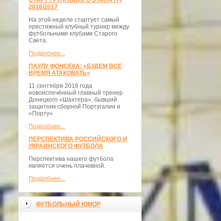
СТАРТ ГРУППОВОГО ЭТАПА ЛЧ
2016/2017
На этой неделе стартует самый
престижный клубный турнир между
футбольными клубами Старого
Света.
Подробнее...
ПАУЛУ ФОНСЕКА: «БУДЕМ ВСЕ
ВРЕМЯ АТАКОВАТЬ»
11 сентября 2016 года
новоиспечённый главный тренер
Донецкого «Шахтера», бывший
защитник сборной Португалии и
«Порту»
Подробнее...
ПЕРСПЕКТИВА РОССИЙСКОГО И
УКРАИНСКОГО ФУТБОЛА
Перспектива нашего футбола
является очень плачевной.
Подробнее...
ФУТБОЛЬНЫЙ ЮМОР