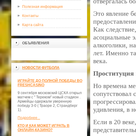
отвергалась б
Полезная информация
Это явление б
Контакты
предоставлени
Карта сайта
Как следствие
асоциальные э
ОБЪЯВЛЕНИЯ
алкоголики, н
лет. Именно та
века.
НОВОСТИ ФУТБОЛА
Проституция 
ИГРАЙТЕ ДО ПОЛНОЙ ПОБЕДЫ ВО
Но времена ме
FRESHCASINO
сопутствовал 
9 сентября московский ЦСКА открыл
матчем с " Тереком" новый стадион .
прогрессирова
Армейцы одержали уверенную
победу 3-0 ( Траоре 2, Страндберг
удивления, в н
1).
Подробнее...
Если в 20 веке
КТО И КАК МОЖЕТ ИГРАТЬ В
представительн
ОНЛАЙН-КАЗИНО?