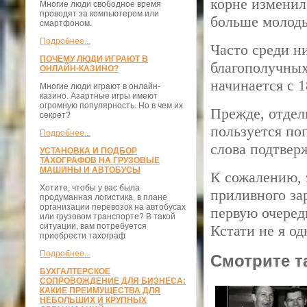
корне изменил
Многие люди свободное время
проводят за компьютером или
больше молоды
смартфоном.
Подробнее...
Часто среди н
ПОЧЕМУ ЛЮДИ ИГРАЮТ В
благополучных
ОНЛАЙН-КАЗИНО?
начинается с 1
Многие люди играют в онлайн-
казино. Азартные игры имеют
огромную популярность. Но в чем их
Прежде, отде
секрет?
пользуется по
Подробнее...
слова подтвер
УСТАНОВКА И ПОДБОР
ТАХОГРАФОВ НА ГРУЗОВЫЕ
МАШИНЫ И АВТОБУСЫ
К сожалению, 
Хотите, чтобы у вас была
приливного за
продуманная логистика, в плане
организации перевозок на автобусах
первую очеред
или грузовом транспорте? В такой
ситуации, вам потребуется
Кстати не я о
приобрести тахограф
Подробнее...
Смотрите т
БУХГАЛТЕРСКОЕ
СОПРОВОЖДЕНИЕ ДЛЯ БИЗНЕСА:
КАКИЕ ПРЕИМУЩЕСТВА ДЛЯ
НЕБОЛЬШИХ И КРУПНЫХ