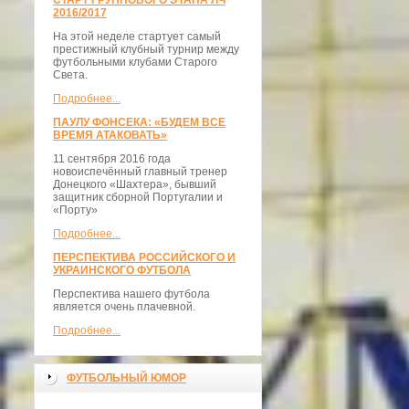
СТАРТ ГРУППОВОГО ЭТАПА ЛЧ
2016/2017
На этой неделе стартует самый
престижный клубный турнир между
футбольными клубами Старого
Света.
Подробнее...
ПАУЛУ ФОНСЕКА: «БУДЕМ ВСЕ
ВРЕМЯ АТАКОВАТЬ»
11 сентября 2016 года
новоиспечённый главный тренер
Донецкого «Шахтера», бывший
защитник сборной Португалии и
«Порту»
Подробнее...
ПЕРСПЕКТИВА РОССИЙСКОГО И
УКРАИНСКОГО ФУТБОЛА
Перспектива нашего футбола
является очень плачевной.
Подробнее...
ФУТБОЛЬНЫЙ ЮМОР