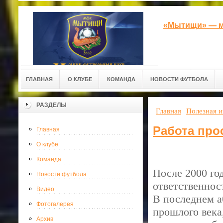
«Мытищи» — м
ГЛАВНАЯ
О КЛУБЕ
КОМАНДА
НОВОСТИ ФУТБОЛА
РАЗДЕЛЫ
Главная
Полезная 
Работа про
Главная
О клубе
Команда
После 2000 го
Новости футбола
ответственнос
Видео
В последнем а
Фотогалерея
прошлого века
Архив