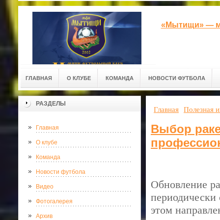
«Мытищи» — м
ГЛАВНАЯ
О КЛУБЕ
КОМАНДА
НОВОСТИ ФУТБОЛА
РАЗДЕЛЫ
Главная
Полезная 
Выбор раке
Главная
профессио
О клубе
Команда
Новости футбола
Обновление ра
Видео
периодически 
Фотогалерея
этом направле
Архив