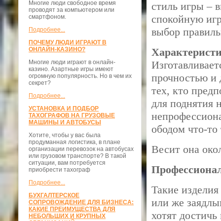
Многие люди свободное время
стиль игры – 
проводят за компьютером или
спокойную игр
смартфоном.
выбор правиль
Подробнее...
ПОЧЕМУ ЛЮДИ ИГРАЮТ В
ОНЛАЙН-КАЗИНО?
Характеристи
Многие люди играют в онлайн-
Изготавливает
казино. Азартные игры имеют
прочностью и 
огромную популярность. Но в чем их
секрет?
тех, кто пред
Подробнее...
для поднятия 
УСТАНОВКА И ПОДБОР
непрофессиона
ТАХОГРАФОВ НА ГРУЗОВЫЕ
МАШИНЫ И АВТОБУСЫ
ободом что-то 
Хотите, чтобы у вас была
продуманная логистика, в плане
Весит она окол
организации перевозок на автобусах
или грузовом транспорте? В такой
ситуации, вам потребуется
Профессиона
приобрести тахограф
Подробнее...
Такие изделия
БУХГАЛТЕРСКОЕ
или же заядлы
СОПРОВОЖДЕНИЕ ДЛЯ БИЗНЕСА:
КАКИЕ ПРЕИМУЩЕСТВА ДЛЯ
хотят достичь
НЕБОЛЬШИХ И КРУПНЫХ