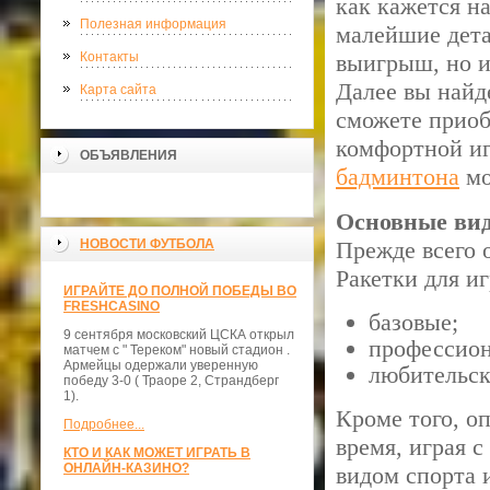
как кажется н
Полезная информация
малейшие дета
Контакты
выигрыш, но и
Далее вы найд
Карта сайта
сможете приоб
комфортной и
ОБЪЯВЛЕНИЯ
бадминтона
мо
Основные ви
НОВОСТИ ФУТБОЛА
Прежде всего 
Ракетки для иг
ИГРАЙТЕ ДО ПОЛНОЙ ПОБЕДЫ ВО
FRESHCASINO
базовые;
9 сентября московский ЦСКА открыл
профессион
матчем с " Тереком" новый стадион .
Армейцы одержали уверенную
любительск
победу 3-0 ( Траоре 2, Страндберг
1).
Кроме того, о
Подробнее...
время, играя с
КТО И КАК МОЖЕТ ИГРАТЬ В
ОНЛАЙН-КАЗИНО?
видом спорта 