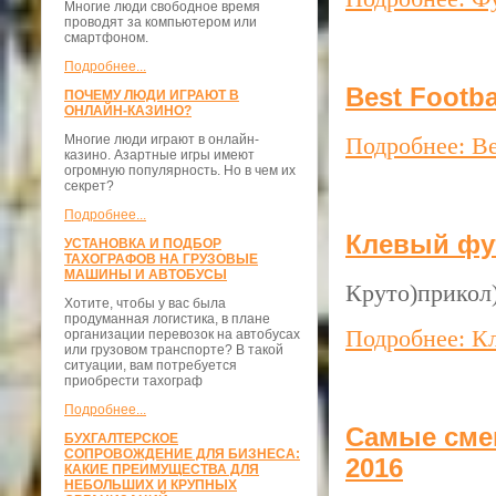
Многие люди свободное время
проводят за компьютером или
смартфоном.
Подробнее...
Best Footbal
ПОЧЕМУ ЛЮДИ ИГРАЮТ В
ОНЛАЙН-КАЗИНО?
Многие люди играют в онлайн-
Подробнее: Bes
казино. Азартные игры имеют
огромную популярность. Но в чем их
секрет?
Подробнее...
Клевый фу
УСТАНОВКА И ПОДБОР
ТАХОГРАФОВ НА ГРУЗОВЫЕ
МАШИНЫ И АВТОБУСЫ
Круто)прикол
Хотите, чтобы у вас была
продуманная логистика, в плане
Подробнее: К
организации перевозок на автобусах
или грузовом транспорте? В такой
ситуации, вам потребуется
приобрести тахограф
Подробнее...
Самые сме
БУХГАЛТЕРСКОЕ
СОПРОВОЖДЕНИЕ ДЛЯ БИЗНЕСА:
2016
КАКИЕ ПРЕИМУЩЕСТВА ДЛЯ
НЕБОЛЬШИХ И КРУПНЫХ