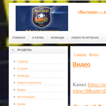
«Мытищи» — м
ГЛАВНАЯ
О КЛУБЕ
КОМАНДА
НОВОСТИ ФУТБОЛА
РАЗДЕЛЫ
Главная
Видео
Главная
Видео
О клубе
Команда
Новости футбола
Канал
https:/
view=0&sort=d
Видео
Фотогалерея
Архив