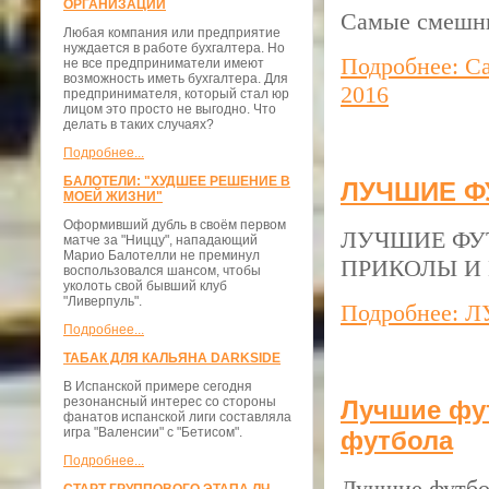
ОРГАНИЗАЦИЙ
Самые смешны
Любая компания или предприятие
нуждается в работе бухгалтера. Но
Подробнее: С
не все предприниматели имеют
возможность иметь бухгалтера. Для
2016
предпринимателя, который стал юр
лицом это просто не выгодно. Что
делать в таких случаях?
Подробнее...
БАЛОТЕЛИ: "ХУДШЕЕ РЕШЕНИЕ В
ЛУЧШИЕ Ф
МОЕЙ ЖИЗНИ"
Оформивший дубль в своём первом
ЛУЧШИЕ ФУТ
матче за "Ниццу", нападающий
Марио Балотелли не преминул
ПРИКОЛЫ И 
воспользовался шансом, чтобы
уколоть свой бывший клуб
"Ливерпуль".
Подробнее:
Подробнее...
ТАБАК ДЛЯ КАЛЬЯНА DARKSIDE
В Испанской примере сегодня
резонансный интерес со стороны
Лучшие фут
фанатов испанской лиги составляла
игра "Валенсии" с "Бетисом".
футбола
Подробнее...
Лучшие футбол