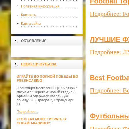
Football To
Полезная информация
Подробнее: Fo
Контакты
Карта сайта
ЛУЧШИЕ Ф
ОБЪЯВЛЕНИЯ
Подробнее:
НОВОСТИ ФУТБОЛА
Best Footba
ИГРАЙТЕ ДО ПОЛНОЙ ПОБЕДЫ ВО
FRESHCASINO
9 сентября московский ЦСКА открыл
Подробнее: Bes
матчем с " Тереком" новый стадион .
Армейцы одержали уверенную
победу 3-0 ( Траоре 2, Страндберг
1).
Подробнее...
Футбольны
КТО И КАК МОЖЕТ ИГРАТЬ В
ОНЛАЙН-КАЗИНО?
Подробнее: Ф