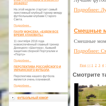
СТАРТ ГРУППОВОГО ЭТАПА ЛЧ
2016/2017
Подробнее: Лу
На этой неделе стартует самый
престижный клубный турнир между
футбольными клубами Старого
Света.
Подробнее...
Смешные м
ПАУЛУ ФОНСЕКА: «БУДЕМ ВСЕ
ВРЕМЯ АТАКОВАТЬ»
Смешные моме
11 сентября 2016 года
новоиспечённый главный тренер
Донецкого «Шахтера», бывший
Подробнее: С
защитник сборной Португалии и
«Порту»
Подробнее...
First
<<
1
2
3
4
ПЕРСПЕКТИВА РОССИЙСКОГО И
УКРАИНСКОГО ФУТБОЛА
Смотрите т
Перспектива нашего футбола
является очень плачевной.
Подробнее...
ФУТБОЛЬНЫЙ ЮМОР