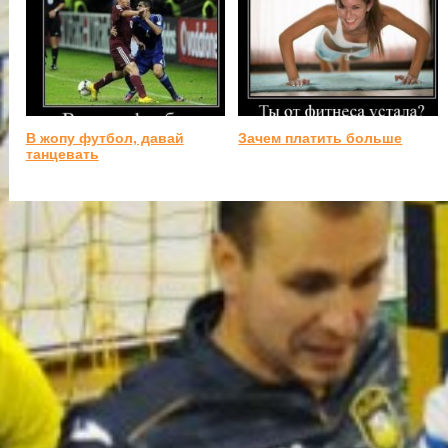
В жопу футбол, давай
Зачем платить больше
танцевать