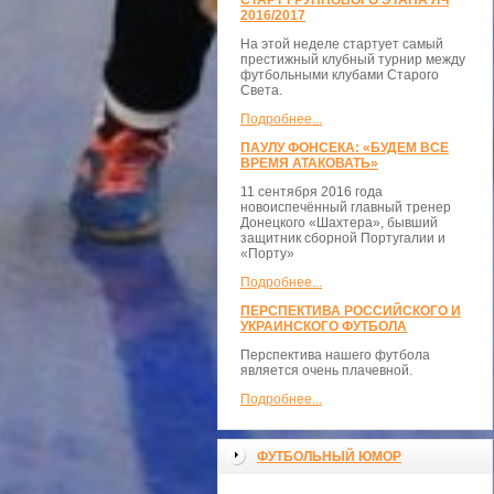
СТАРТ ГРУППОВОГО ЭТАПА ЛЧ
2016/2017
На этой неделе стартует самый
престижный клубный турнир между
футбольными клубами Старого
Света.
Подробнее...
ПАУЛУ ФОНСЕКА: «БУДЕМ ВСЕ
ВРЕМЯ АТАКОВАТЬ»
11 сентября 2016 года
новоиспечённый главный тренер
Донецкого «Шахтера», бывший
защитник сборной Португалии и
«Порту»
Подробнее...
ПЕРСПЕКТИВА РОССИЙСКОГО И
УКРАИНСКОГО ФУТБОЛА
Перспектива нашего футбола
является очень плачевной.
Подробнее...
ФУТБОЛЬНЫЙ ЮМОР