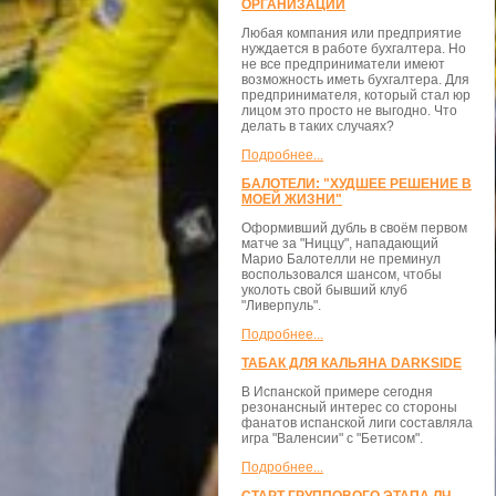
ОРГАНИЗАЦИЙ
Любая компания или предприятие
нуждается в работе бухгалтера. Но
не все предприниматели имеют
возможность иметь бухгалтера. Для
предпринимателя, который стал юр
лицом это просто не выгодно. Что
делать в таких случаях?
Подробнее...
БАЛОТЕЛИ: "ХУДШЕЕ РЕШЕНИЕ В
МОЕЙ ЖИЗНИ"
Оформивший дубль в своём первом
матче за "Ниццу", нападающий
Марио Балотелли не преминул
воспользовался шансом, чтобы
уколоть свой бывший клуб
"Ливерпуль".
Подробнее...
ТАБАК ДЛЯ КАЛЬЯНА DARKSIDE
В Испанской примере сегодня
резонансный интерес со стороны
фанатов испанской лиги составляла
игра "Валенсии" с "Бетисом".
Подробнее...